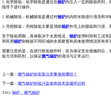
1. 化学除垢：化学除垢是通过在
锅炉
内注入一定的除垢药剂，
指导下进行操作。
2. 机械除垢：机械除垢是通过对
锅炉
的内部水路进行清洗和冲
3. 壳程除垢：壳程除垢主要是清除
锅炉
外壳上的脂垢和污渍，
至于除垢周期，具体取决于水质情况、
锅炉
使用时间和工况等
而民用
锅炉
则根据不同区域的水质硬度和具体使用情况而有所
需要注意的是，在进行除垢操作时，应当保证安全措施到位，
垢方式和药剂，以保证
燃气锅炉
的清洁与正常运行。
上一篇：
燃气锅炉的安装注意事项有哪些？
下一篇：
燃气锅炉的低污染发电技术及循环过程
TAG:
锅炉，燃气锅炉