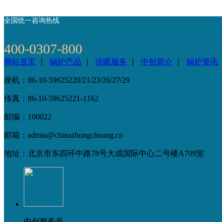
全国统一咨询热线
400-0307-800
网站首页
｜
锅炉产品
｜
供暖服务
｜
中创简介
｜
锅炉资讯
座机：86-10-59625220/21/23/26/27/29
传真：86-10-59625221-1162
邮编：100022
邮箱：admin@chinazhongchuang.cn
地址：北京市东四环中路78号大成国际中心二号楼A709室
中创服务号