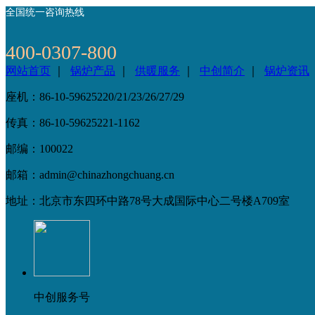
全国统一咨询热线
400-0307-800
网站首页
｜
锅炉产品
｜
供暖服务
｜
中创简介
｜
锅炉资讯
座机：86-10-59625220/21/23/26/27/29
传真：86-10-59625221-1162
邮编：100022
邮箱：admin@chinazhongchuang.cn
地址：北京市东四环中路78号大成国际中心二号楼A709室
中创服务号