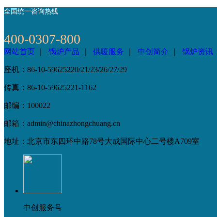
全国统一咨询热线
400-0307-800
网站首页
｜
锅炉产品
｜
供暖服务
｜
中创简介
｜
锅炉资讯
座机：86-10-59625220/21/23/26/27/29
传真：86-10-59625221-1162
邮编：100022
邮箱：admin@chinazhongchuang.cn
地址：北京市东四环中路78号大成国际中心二号楼A709室
中创服务号