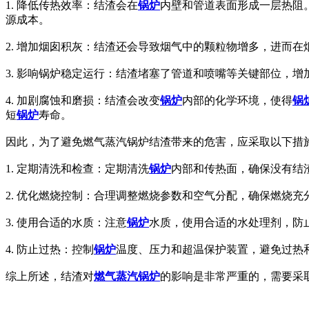
1. 降低传热效率：结渣会在
锅炉
内壁和管道表面形成一层热阻
源成本。
2. 增加烟囱积灰：结渣还会导致烟气中的颗粒物增多，进而
3. 影响锅炉稳定运行：结渣堵塞了管道和喷嘴等关键部位，
4. 加剧腐蚀和磨损：结渣会改变
锅炉
内部的化学环境，使得
锅
短
锅炉
寿命。
因此，为了避免燃气蒸汽锅炉结渣带来的危害，应采取以下措
1. 定期清洗和检查：定期清洗
锅炉
内部和传热面，确保没有结
2. 优化燃烧控制：合理调整燃烧参数和空气分配，确保燃烧
3. 使用合适的水质：注意
锅炉
水质，使用合适的水处理剂，防
4. 防止过热：控制
锅炉
温度、压力和超温保护装置，避免过热
综上所述，结渣对
燃气蒸汽锅炉
的影响是非常严重的，需要采