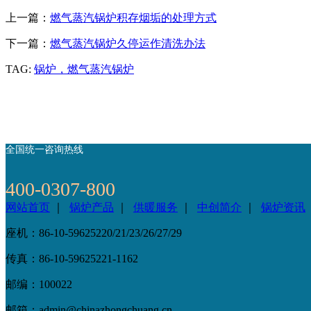
上一篇：
燃气蒸汽锅炉积存烟垢的处理方式
下一篇：
燃气蒸汽锅炉久停运作清洗办法
TAG:
锅炉，燃气蒸汽锅炉
全国统一咨询热线
400-0307-800
网站首页
｜
锅炉产品
｜
供暖服务
｜
中创简介
｜
锅炉资讯
座机：86-10-59625220/21/23/26/27/29
传真：86-10-59625221-1162
邮编：100022
邮箱：admin@chinazhongchuang.cn