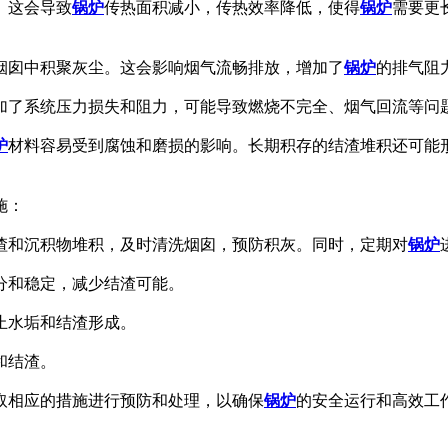
。这会导致
锅炉
传热面积减小，传热效率降低，使得
锅炉
需要更
在烟囱中积聚灰尘。这会影响烟气流畅排放，增加了
锅炉
的排气阻
增加了系统压力损失和阻力，可能导致燃烧不完全、烟气回流等问
炉
材料容易受到腐蚀和磨损的影响。长期积存的结渣堆积还可能
施：
渣和沉积物堆积，及时清洗烟囱，预防积灰。同时，定期对
锅炉
充分和稳定，减少结渣可能。
止水垢和结渣形成。
和结渣。
取相应的措施进行预防和处理，以确保
锅炉
的安全运行和高效工