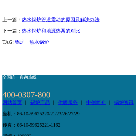
上一篇：
热水锅炉管道震动的原因及解决办法
下一篇：
热水锅炉和地源热泵的对比
TAG:
锅炉，热水锅炉
全国统一咨询热线
400-0307-800
网站首页
｜
锅炉产品
｜
供暖服务
｜
中创简介
｜
锅炉资讯
座机：86-10-59625220/21/23/26/27/29
传真：86-10-59625221-1162