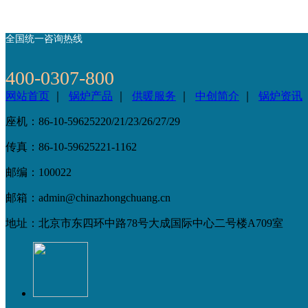
全国统一咨询热线
400-0307-800
网站首页
｜
锅炉产品
｜
供暖服务
｜
中创简介
｜
锅炉资讯
座机：86-10-59625220/21/23/26/27/29
传真：86-10-59625221-1162
邮编：100022
邮箱：admin@chinazhongchuang.cn
地址：北京市东四环中路78号大成国际中心二号楼A709室