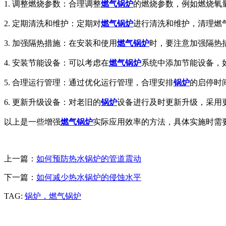
1. 调整燃烧参数：合理调整
燃气锅炉
的燃烧参数，例如燃烧氧
2. 定期清洗和维护：定期对
燃气锅炉
进行清洗和维护，清理燃
3. 加强隔热措施：在安装和使用
燃气锅炉
时，要注意加强隔热
4. 安装节能设备：可以考虑在
燃气锅炉
系统中添加节能设备，
5. 合理运行管理：通过优化运行管理，合理安排
锅炉
的启停时
6. 更新升级设备：对老旧的
锅炉
设备进行及时更新升级，采用
以上是一些增强
燃气锅炉
实际应用效率的方法，具体实施时需
上一篇：
如何预防热水锅炉的管道震动
下一篇：
如何减少热水锅炉的侵蚀水平
TAG:
锅炉，燃气锅炉