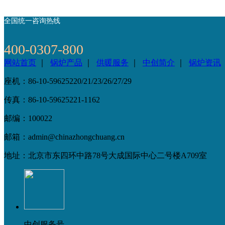
全国统一咨询热线
400-0307-800
网站首页
｜
锅炉产品
｜
供暖服务
｜
中创简介
｜
锅炉资讯
座机：86-10-59625220/21/23/26/27/29
传真：86-10-59625221-1162
邮编：100022
邮箱：admin@chinazhongchuang.cn
地址：北京市东四环中路78号大成国际中心二号楼A709室
中创服务号