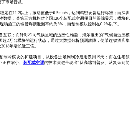
速了市场普及。
定在11.2以上，振动值低于0.5mm/s，达到精密设备运行标准；而深圳
性数据：某第三方机构对全国126个装配式空调项目的跟踪显示，模块化
统现场施工的铜管焊接泄漏率约为3%，而预制模块控制在0.2%以下。
品牌设备互联；而针对不同气候区域的适应性难题，海尔推出的“气候自适应模
全国超2万台模块的运行状态，通过大数据分析预测故障，使某连锁酒店集
2018年增长近三倍。
预制冷模块的扩建项目，从设备进场到制冷启用仅用19天；而在住宅领
距正在缩小。
装配式空调
的技术演进呈现出“从高端到普及、从复杂到简