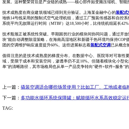
发展。这种繁荣背后是产业链的成熟——核心部件如变频压缩机、智能控
技术成熟度在商业建筑领域已得到充分验证。上海某金融中心的
装配式
地铁14号线采用的预制式空气处理机组，通过工厂预装传感器和自控系
系统平均无故障运行时间（MTBF）达18,500小时，比传统机组延长
技术瓶颈正被系统性突破。早期困扰行业的模块间协同问题，通过开放协议如
块”能自动调整除湿策略，在海南高湿地区和新疆干热环境均保持COP
团的空调维护响应速度提升60%。这些进展标志着
装配式空调
已从概念验
值得注意的是技术成熟度的梯度分布。在数据中心、医院等对可靠性
域，受限于成本和安装空间，渗透率仍不足10%。但随着模块化小型化
单”的清晰路径，其市场格局也从单一产品竞争转向“硬件+软件+服务
上一篇：
撬装空调适合哪些场景使用？比如工厂、工地或者临
下一篇：
多功能水循环系统保障罐：赋能循环水系高效稳定运
TAG: