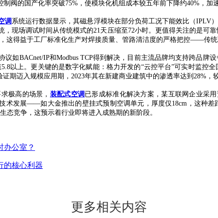
制阀的国产化率突破75%，使模块化机组成本较五年前下降约40%，加
空调
系统运行数据显示，其磁悬浮模块在部分负荷工况下能效比（IPLV）稳
统，现场调试时间从传统模式的21天压缩至72小时。更值得关注的是可靠
42%，这得益于工厂标准化生产对焊接质量、管路清洁度的严格把控——传
BACnet/IP和Modbus TCP得到解决，目前主流品牌均支持跨
值5.8以上。更关键的是数字化赋能：格力开发的“云控平台”可实时监控
证期迈入规模应用期，2023年其在新建商业建筑中的渗透率达到28%，较
要求极高的场景，
装配式空调
已形成标准化解决方案，某互联网企业采用
技术发展——如大金推出的壁挂式预制空调单元，厚度仅18cm，这种差
”的生态竞争，这预示着行业即将进入成熟期的新阶段。
时办公室？
行的核心利器
更多相关内容